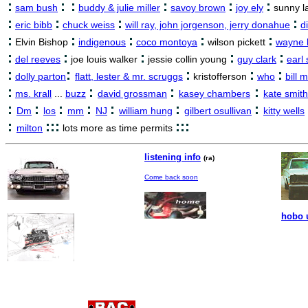
:
:
:
:
:
:
sam bush
buddy & julie miller
savoy brown
joy ely
sunny l
:
:
:
:
eric bibb
chuck weiss
will ray, john jorgenson, jerry donahue
d
:
:
:
:
:
Elvin Bishop
indigenous
coco montoya
wilson pickett
wayne 
:
:
:
:
:
del reeves
joe louis walker
jessie collin young
guy clark
earl
:
:
:
:
:
dolly parton
flatt, lester & mr. scruggs
kristofferson
who
bill 
:
:
:
:
ms. krall
...
buzz
david grossman
kasey chambers
kate smit
:
:
:
:
:
:
:
Dm
los
mm
NJ
william hung
gilbert osullivan
kitty wells
:
:::
:::
milton
lots more as time permits
listening info
(ra)
Come back soon
hobo 
z