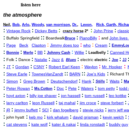
listen here
the atmosphere
Neil
,
Bob
,
Arlo
,
Woody
,
van morrison
,
Dr.
,
Levon,
Rick, Garth, Richa
:
:
:
:
:
Vintage Rock
Dickey Betts
John Prine
classi
crazy horse
2*
:
:
:
:
:
Buffalo Springfield
Boardwalk
PianoBilly
and
John lives
Bruce
:
:
:
:
:
Page
Beck
Clapton
Jimmy does too
who
Cream
EmmyLo
:
:
:
:
:
:
:
BB
Willie
Canned H
Bonnie
Merle
Johnny Cash
Leadbelly
:
:
:
:
:
:
:
Folk
Dance
Natalie
Jazz
&
electric
Blues
electric
Joe
JJ
:
:
:
:
:
:
:
JT
Gordan
CSNY
Robert Earl Keen
Waylon
Mr. Hooker
:
:
:
:
::
:
Steve Earle
TownesVanZandt
BARN
Joe's Kids
Richard 
:
:
:
:
:
:
:
Simon
Greg Brown
Deutschendorf
Hank
Waits
Stills
Ma
:
:
:
:
:
:
:
Peter Rowan
Doc
Pete
Waters
tom petty
todd 
Ms.Cotton
:
:
:
:
:
hoyt axton
billy joe shaver
jon hassell
tom russell
leo kottke
:
:
:
:
:
:
larry carlton
leon Russell
taj mahal
jim croce
steve forbert
:
:
:
:
:
:
jR
jimmy buffett
SCI
dan fogelberg
stevie nicks
jerry jeff w
:
:
:
:
:
:
john hyatt
keb mo
kirk whalum
david grisman
kevin welch
:
:
:
:
:
cat stevens
kate wolf
kater & nakai
linda ronstadt
buddy guy