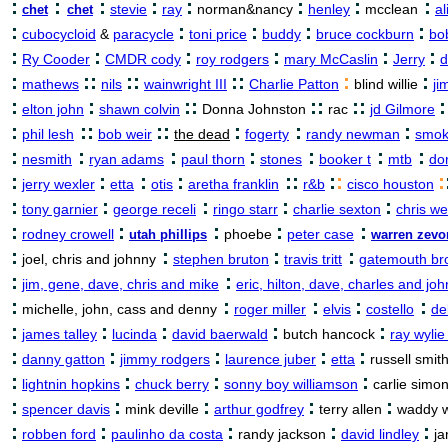
:
:
:
:
:
:
:
:
stevie
ray
norman&nancy
henley
mcclean
al
chet
chet
:
:
:
:
:
cubocycloid
&
paracycle
toni price
buddy
bruce cockburn
bo
:
:
:
:
:
:
Ry Cooder
CMDR cody
roy rodgers
mary McCaslin
Jerry
d
:
::
:
:
:
:
:
:
mathews
nils
wainwright III
Charlie Patton
blind willie
ji
:
:
:
:
:
:
:
:
:
elton john
shawn colvin
Donna Johnston
rac
jd Gilmore
:
::
:
:
:
:
:
phil lesh
bob weir
the dead
fogerty
randy newman
smok
:
:
:
:
:
:
:
nesmith
ryan adams
paul thorn
stones
booker t
mtb
do
:
:
:
:
:
:
:
:
:
jerry wexler
etta
otis
aretha franklin
r&b
cisco houston
:
:
:
:
:
tony garnier
george receli
ringo starr
charlie sexton
chris we
:
:
:
:
:
rodney crowell
phoebe
peter case
utah phillips
warren zevo
:
:
:
:
joel, chris and johnny
stephen bruton
travis tritt
gatemouth br
:
:
jim, gene, dave, chris and mike
eric, hilton, dave, charles and joh
:
:
:
:
:
michelle, john, cass and denny
roger miller
elvis
costello
de
:
:
:
:
:
james talley
lucinda
david baerwald
butch hancock
ray wyli
:
:
:
:
:
danny gatton
jimmy rodgers
laurence juber
etta
russell smit
:
:
:
:
lightnin hopkins
chuck berry
sonny boy williamson
carlie simo
:
:
:
:
:
spencer davis
mink deville
arthur godfrey
terry allen
waddy w
:
:
:
:
:
robben ford
paulinho da costa
randy jackson
david lindley
ja